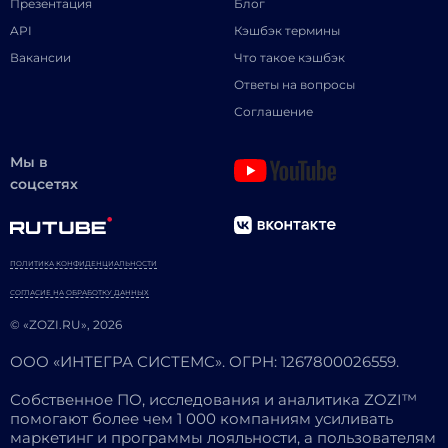
Презентация
Блог
API
Кэшбэк термины
Вакансии
Что такое кэшбэк
Ответы на вопросы
Соглашение
Мы в
соцсетях
ПОЛИТИКА КОНФИДЕНЦИАЛЬНОСТИ
СОГЛАСИЕ НА ОБРАБОТКУ ДАННЫХ
© «ZOZI.RU», 2026
ООО «ИНТЕГРА СИСТЕМС». ОГРН: 1267800026559.
Собственное ПО, исследования и аналитика ZOZI™
помогают более чем 1 000 компаниям усиливать
маркетинг и программы лояльности, а пользователям