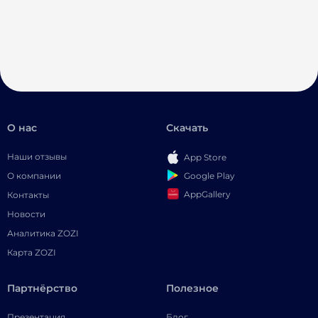
О нас
Скачать
Наши отзывы
App Store
Google Play
О компании
AppGallery
Контакты
Новости
Аналитика ZOZI
Карта ZOZI
Партнёрство
Полезное
Презентация
Блог