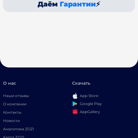
Даём
Гарантии
⚡
О нас
Скачать
Наши отзывы
App Store
Google Play
О компании
AppGallery
Контакты
Новости
Аналитика ZOZI
Карта ZOZI