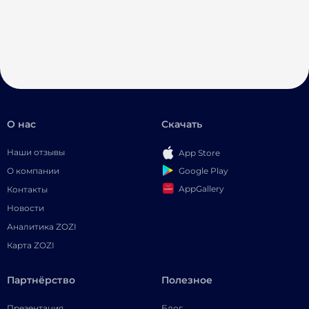
О нас
Скачать
Наши отзывы
App Store
Google Play
О компании
AppGallery
Контакты
Новости
Аналитика ZOZI
Карта ZOZI
Партнёрство
Полезное
Презентация
Блог