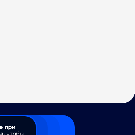
е при
а,
чтобы