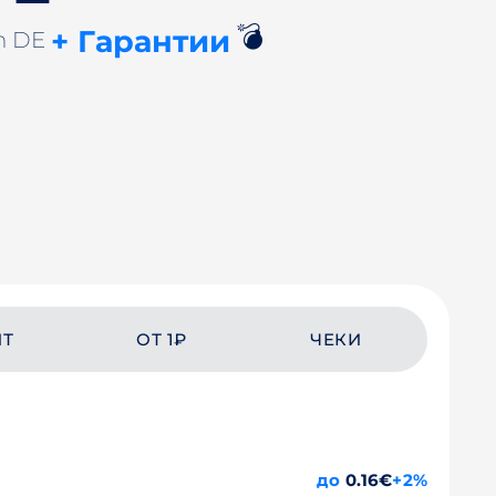
💣
+ Гарантии
n DE
ЙТ
ОТ 1₽
ЧЕКИ
до
0.16€
+2%