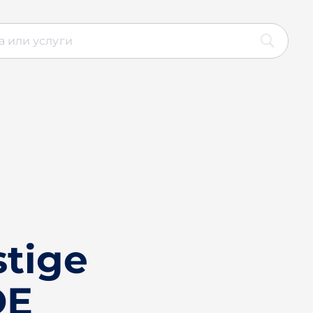
tige
DE