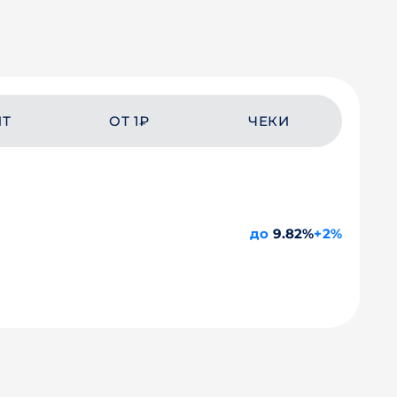
ЙТ
ОТ 1₽
ЧЕКИ
до
9.82%
+2%