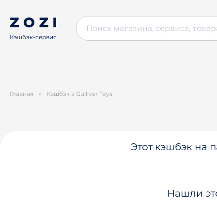
Кэшбэк-сервис
Главная
>
Кэшбэк в Gulliver Toys
Этот кэшбэк на п
Нашли эт