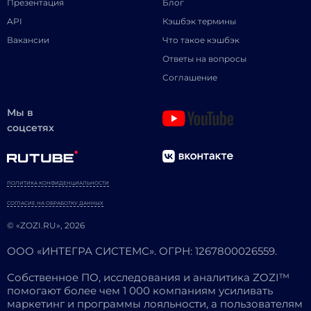
Презентация
Блог
API
Кэшбэк термины
Вакансии
Что такое кэшбэк
Ответы на вопросы
Соглашение
Мы в
соцсетях
ПОЛИТИКА КОНФИДЕНЦИАЛЬНОСТИ
СОГЛАСИЕ НА ОБРАБОТКУ ДАННЫХ
© «ZOZI.RU», 2026
ООО «ИНТЕГРА СИСТЕМС». ОГРН: 1267800026559.
Собственное ПО, исследования и аналитика ZOZI™
помогают более чем 1 000 компаниям усиливать
маркетинг и программы лояльности, а пользователям