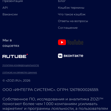
Презентация
Блог
API
Кэшбэк термины
Вакансии
Что такое кэшбэк
Ответы на вопросы
Соглашение
Мы в
соцсетях
ПОЛИТИКА КОНФИДЕНЦИАЛЬНОСТИ
СОГЛАСИЕ НА ОБРАБОТКУ ДАННЫХ
© «ZOZI.RU», 2026
ООО «ИНТЕГРА СИСТЕМС». ОГРН: 1267800026559.
Собственное ПО, исследования и аналитика ZOZI™
помогают более чем 1 000 компаниям усиливать
маркетинг и программы лояльности, а пользователям