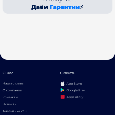
Даём
Гарантии
⚡
О нас
Скачать
Наши отзывы
App Store
Google Play
О компании
AppGallery
Контакты
Новости
Аналитика ZOZI