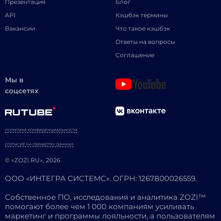
Презентация
Блог
API
Кэшбэк термины
Вакансии
Что такое кэшбэк
Ответы на вопросы
Соглашение
Мы в
соцсетях
ПОЛИТИКА КОНФИДЕНЦИАЛЬНОСТИ
СОГЛАСИЕ НА ОБРАБОТКУ ДАННЫХ
© «ZOZI.RU», 2026
ООО «ИНТЕГРА СИСТЕМС». ОГРН: 1267800026559.
Собственное ПО, исследования и аналитика ZOZI™
помогают более чем 1 000 компаниям усиливать
маркетинг и программы лояльности, а пользователям