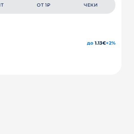
ЙТ
ОТ 1₽
ЧЕКИ
до
1.13€
+2%