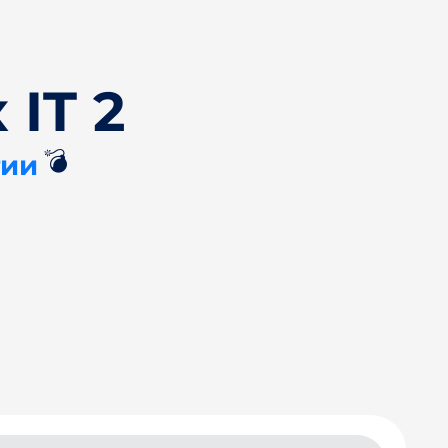
 IT 2
💣
тии