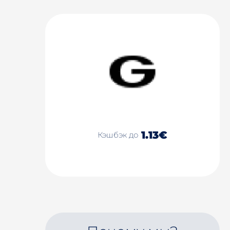
1.13€
Кэшбэк до