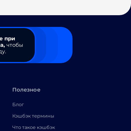
е при
а,
чтобы
ду.
Полезное
Блог
Кэшбэк термины
Что такое кэшбэк