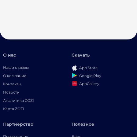
О нас
Скачать
Наши отзывы
App Store
Google Play
О компании
AppGallery
Контакты
Новости
Аналитика ZOZI
Карта ZOZI
Партнёрство
Полезное
Презентация
Блог