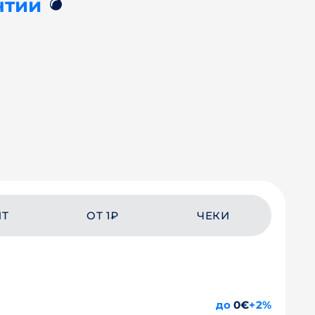
💣
нтии
ЙТ
ОТ 1₽
ЧЕКИ
до
0€
+2%