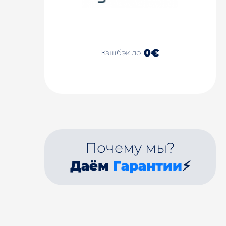
0€
Кэшбэк до
Почему мы?
Даём
Гарантии
⚡