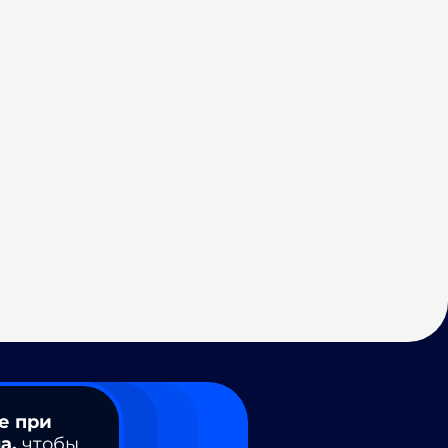
е при
а,
чтобы