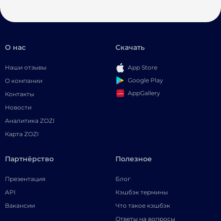
О нас
Скачать
Наши отзывы
App Store
Google Play
О компании
AppGallery
Контакты
Новости
Аналитика ZOZI
Карта ZOZI
Партнёрство
Полезное
Презентация
Блог
API
Кэшбэк термины
Вакансии
Что такое кэшбэк
Ответы на вопросы