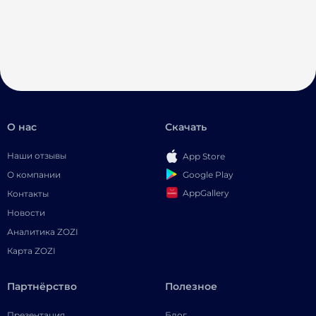
О нас
Скачать
Наши отзывы
App Store
Google Play
О компании
AppGallery
Контакты
Новости
Аналитика ZOZI
Карта ZOZI
Партнёрство
Полезное
Презентация
Блог