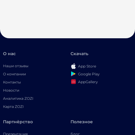
О нас
Скачать
Наши отзывы
App Store
Google Play
О компании
AppGallery
Контакты
Новости
Аналитика ZOZI
Карта ZOZI
Партнёрство
Полезное
Презентация
Блог