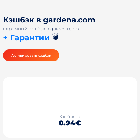
Кэшбэк в gardena.com
Огромный кэшбэк в gardena.com
💣
+ Гарантии
Активировать кэшбэк
Кэшбэк до
0.94€