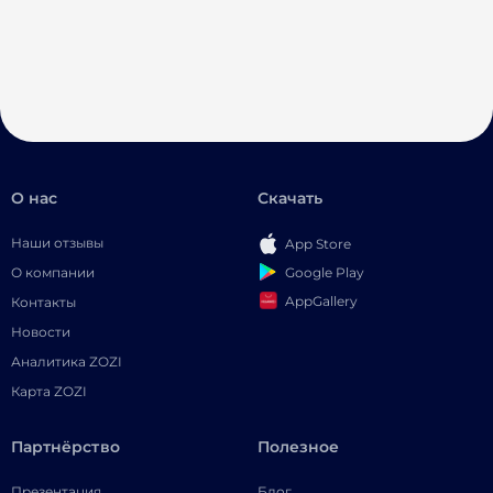
О нас
Скачать
Наши отзывы
App Store
Google Play
О компании
AppGallery
Контакты
Новости
Аналитика ZOZI
Карта ZOZI
Партнёрство
Полезное
Презентация
Блог