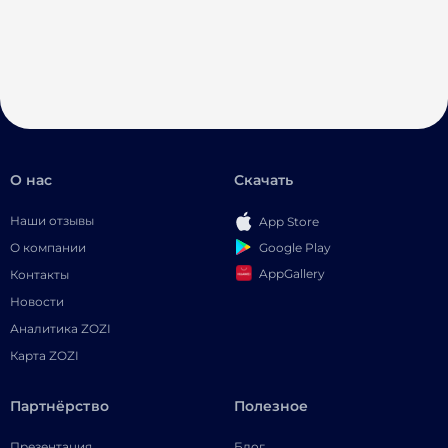
О нас
Скачать
Наши отзывы
App Store
Google Play
О компании
AppGallery
Контакты
Новости
Аналитика ZOZI
Карта ZOZI
Партнёрство
Полезное
Презентация
Блог