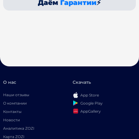
Даём
Гарантии
⚡
О нас
Скачать
Наши отзывы
App Store
Google Play
О компании
AppGallery
Контакты
Новости
Аналитика ZOZI
Карта ZOZI