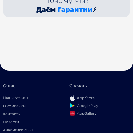
Почему мы?
Даём
Гарантии
⚡
О нас
Скачать
Наши отзывы
App Store
Google Play
О компании
AppGallery
Контакты
Новости
Аналитика ZOZI