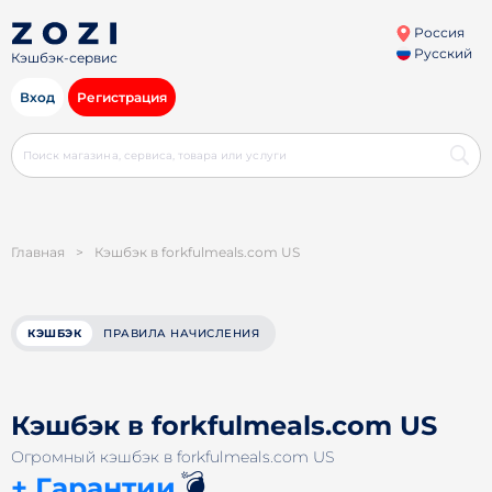
Россия
Русский
Кэшбэк-сервис
Вход
Регистрация
Главная
>
Кэшбэк в forkfulmeals.com US
КЭШБЭК
ПРАВИЛА НАЧИСЛЕНИЯ
Кэшбэк в forkfulmeals.com US
Огромный кэшбэк в forkfulmeals.com US
💣
+ Гарантии