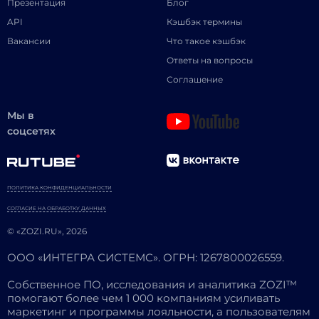
Презентация
Блог
API
Кэшбэк термины
Вакансии
Что такое кэшбэк
Ответы на вопросы
Соглашение
Мы в
соцсетях
ПОЛИТИКА КОНФИДЕНЦИАЛЬНОСТИ
СОГЛАСИЕ НА ОБРАБОТКУ ДАННЫХ
© «ZOZI.RU», 2026
ООО «ИНТЕГРА СИСТЕМС». ОГРН: 1267800026559.
Собственное ПО, исследования и аналитика ZOZI™
помогают более чем 1 000 компаниям усиливать
маркетинг и программы лояльности, а пользователям