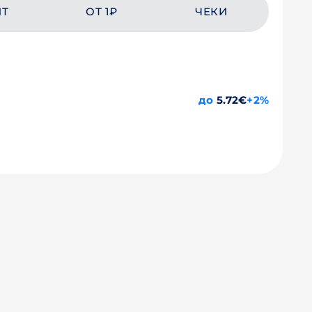
ЙТ
ОТ 1₽
ЧЕКИ
до
5.72€
+2%