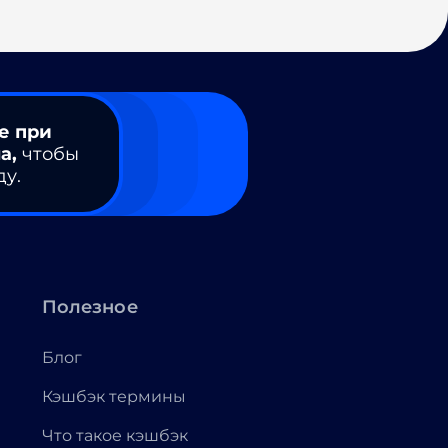
е при
а,
чтобы
ду.
Полезное
Блог
Кэшбэк термины
Что такое кэшбэк