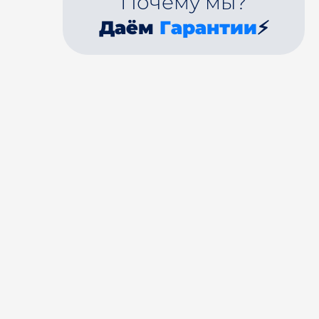
Почему мы?
Даём
Гарантии
⚡