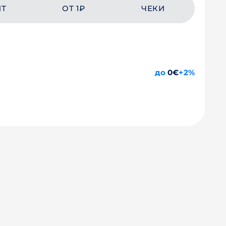
ЙТ
ОТ 1₽
ЧЕКИ
до
0€
+2%