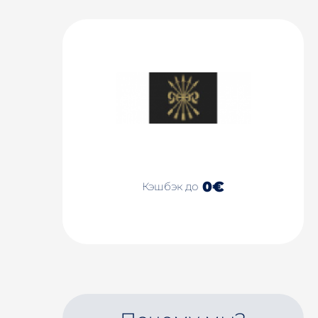
0€
Кэшбэк до