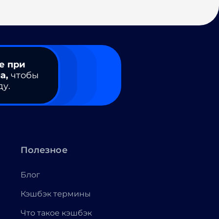
е при
а,
чтобы
ду.
Полезное
Блог
Кэшбэк термины
Что такое кэшбэк