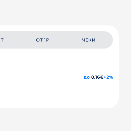
ЙТ
ОТ 1₽
ЧЕКИ
до
0.16€
+2%