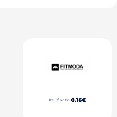
0.16€
Кэшбэк до