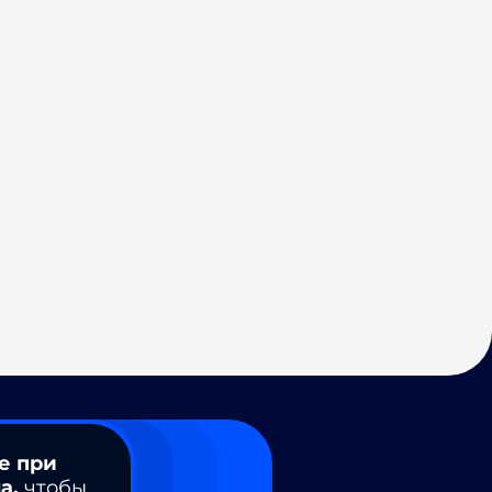
е при
а,
чтобы