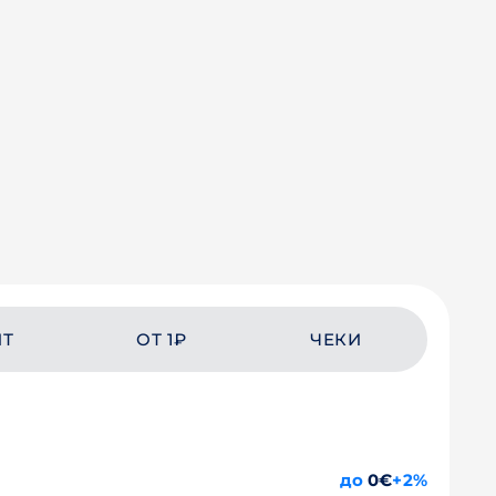
ЙТ
ОТ 1₽
ЧЕКИ
до
0€
+2%