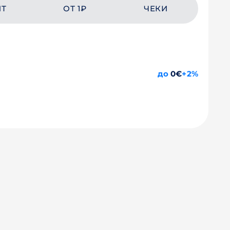
ЙТ
ОТ 1₽
ЧЕКИ
до
0€
+2%