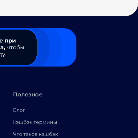
е при
а,
чтобы
ду.
Полезное
Блог
Кэшбэк термины
Что такое кэшбэк