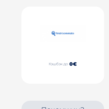
0€
Кэшбэк до