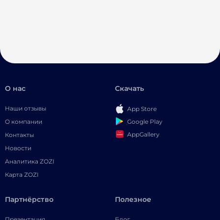
О нас
Скачать
Наши отзывы
App Store
Google Play
О компании
AppGallery
Контакты
Новости
Аналитика ZOZI
Карта ZOZI
Партнёрство
Полезное
Презентация
Блог