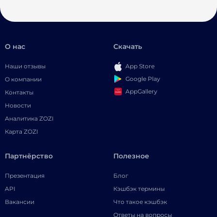
О нас
Скачать
Наши отзывы
App Store
Google Play
О компании
AppGallery
Контакты
Новости
Аналитика ZOZI
Карта ZOZI
Партнёрство
Полезное
Презентация
Блог
API
Кэшбэк термины
Вакансии
Что такое кэшбэк
Ответы на вопросы