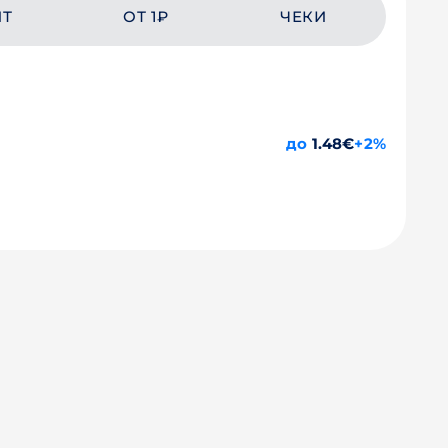
ЙТ
ОТ 1₽
ЧЕКИ
до
1.48€
+2%