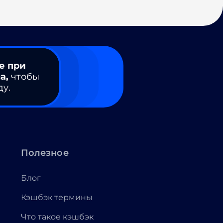
е при
а,
чтобы
ду.
Полезное
Блог
Кэшбэк термины
Что такое кэшбэк