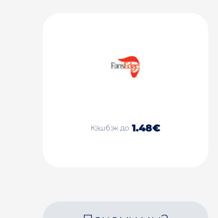
1.48€
Кэшбэк до