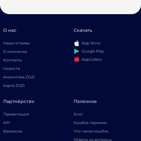
О нас
Скачать
Наши отзывы
App Store
Google Play
О компании
AppGallery
Контакты
Новости
Аналитика ZOZI
Карта ZOZI
Партнёрство
Полезное
Презентация
Блог
API
Кэшбэк термины
Вакансии
Что такое кэшбэк
Ответы на вопросы