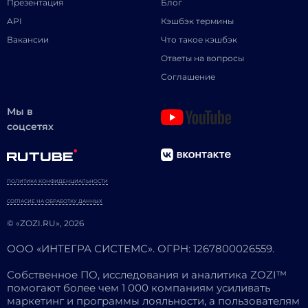
Презентация
Блог
API
Кэшбэк термины
Вакансии
Что такое кэшбэк
Ответы на вопросы
Соглашение
Мы в
соцсетях
ПОЛИТИКА КОНФИДЕНЦИАЛЬНОСТИ
СОГЛАСИЕ НА ОБРАБОТКУ ДАННЫХ
© «ZOZI.RU», 2026
ООО «ИНТЕГРА СИСТЕМС». ОГРН: 1267800026559.
Собственное ПО, исследования и аналитика ZOZI™
помогают более чем 1 000 компаниям усиливать
маркетинг и программы лояльности, а пользователям