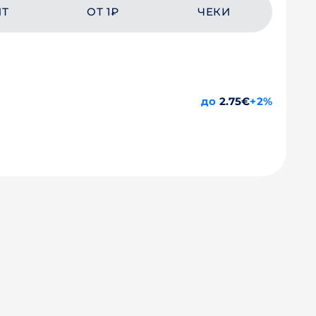
ЙТ
ОТ 1₽
ЧЕКИ
до
2.75€
+2%