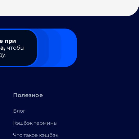
е при
а,
чтобы
ду.
Полезное
Блог
Кэшбэк термины
Что такое кэшбэк