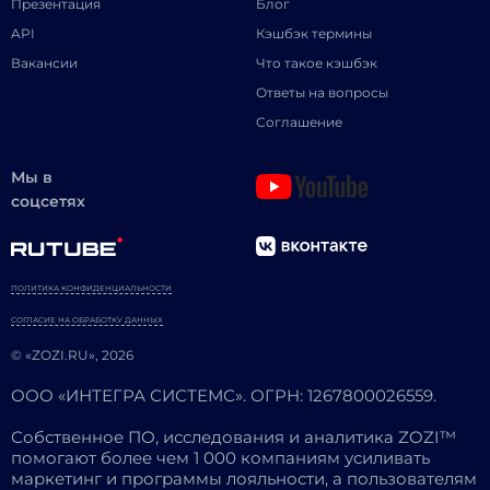
Презентация
Блог
API
Кэшбэк термины
Вакансии
Что такое кэшбэк
Ответы на вопросы
Соглашение
Мы в
соцсетях
ПОЛИТИКА КОНФИДЕНЦИАЛЬНОСТИ
СОГЛАСИЕ НА ОБРАБОТКУ ДАННЫХ
© «ZOZI.RU», 2026
ООО «ИНТЕГРА СИСТЕМС». ОГРН: 1267800026559.
Собственное ПО, исследования и аналитика ZOZI™
помогают более чем 1 000 компаниям усиливать
маркетинг и программы лояльности, а пользователям