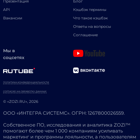
Презентация
Блог
API
Кэшбэк термины
Вакансии
Что такое кэшбэк
Ответы на вопросы
Соглашение
Мы в
соцсетях
ПОЛИТИКА КОНФИДЕНЦИАЛЬНОСТИ
СОГЛАСИЕ НА ОБРАБОТКУ ДАННЫХ
© «ZOZI.RU», 2026
ООО «ИНТЕГРА СИСТЕМС». ОГРН: 1267800026559.
Собственное ПО, исследования и аналитика ZOZI™
помогают более чем 1 000 компаниям усиливать
маркетинг и программы лояльности, а пользователям