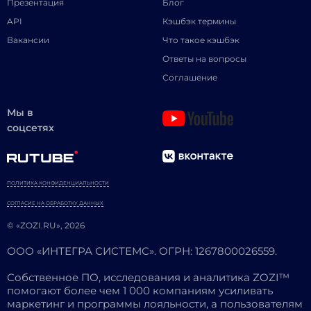
Презентация
Блог
API
Кэшбэк термины
Вакансии
Что такое кэшбэк
Ответы на вопросы
Соглашение
Мы в
соцсетях
ПОЛИТИКА КОНФИДЕНЦИАЛЬНОСТИ
СОГЛАСИЕ НА ОБРАБОТКУ ДАННЫХ
© «ZOZI.RU», 2026
ООО «ИНТЕГРА СИСТЕМС». ОГРН: 1267800026559.
Собственное ПО, исследования и аналитика ZOZI™
помогают более чем 1 000 компаниям усиливать
маркетинг и программы лояльности, а пользователям