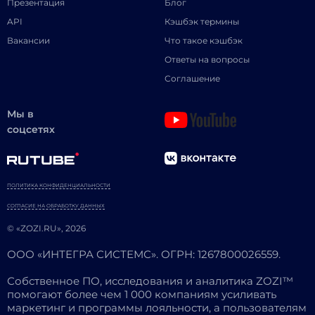
Презентация
Блог
API
Кэшбэк термины
Вакансии
Что такое кэшбэк
Ответы на вопросы
Соглашение
Мы в
соцсетях
ПОЛИТИКА КОНФИДЕНЦИАЛЬНОСТИ
СОГЛАСИЕ НА ОБРАБОТКУ ДАННЫХ
© «ZOZI.RU», 2026
ООО «ИНТЕГРА СИСТЕМС». ОГРН: 1267800026559.
Собственное ПО, исследования и аналитика ZOZI™
помогают более чем 1 000 компаниям усиливать
маркетинг и программы лояльности, а пользователям