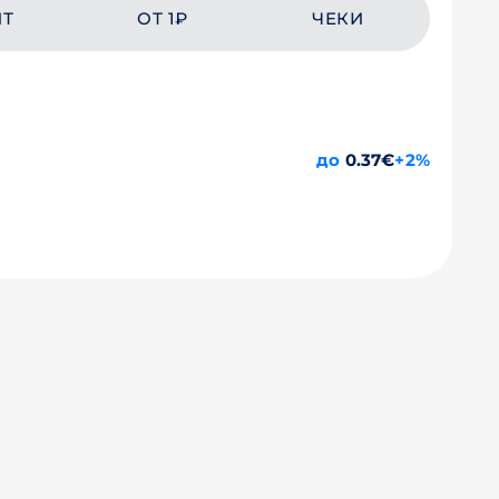
ЙТ
ОТ 1₽
ЧЕКИ
до
0.37€
+2%