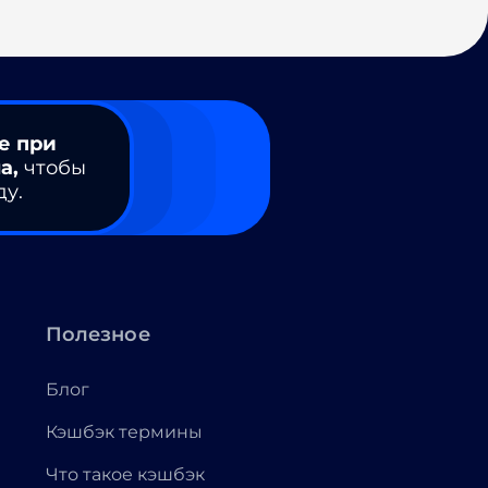
е при
а,
чтобы
ду.
Полезное
Блог
Кэшбэк термины
Что такое кэшбэк