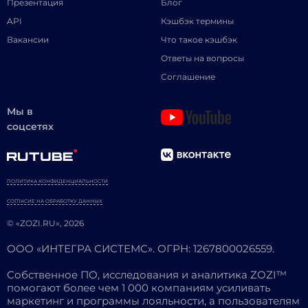
Презентация
Блог
API
Кэшбэк термины
Вакансии
Что такое кэшбэк
Ответы на вопросы
Соглашение
Мы в
соцсетях
ПОЛИТИКА КОНФИДЕНЦИАЛЬНОСТИ
СОГЛАСИЕ НА ОБРАБОТКУ ДАННЫХ
© «ZOZI.RU», 2026
ООО «ИНТЕГРА СИСТЕМС». ОГРН: 1267800026559.
Собственное ПО, исследования и аналитика ZOZI™
помогают более чем 1 000 компаниям усиливать
маркетинг и программы лояльности, а пользователям