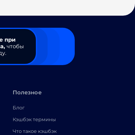
е при
а,
чтобы
ду.
Полезное
Блог
Кэшбэк термины
Что такое кэшбэк