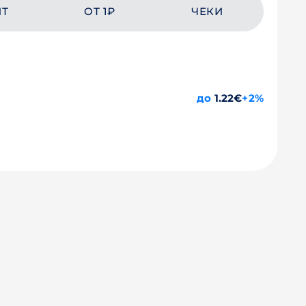
ЙТ
ОТ 1₽
ЧЕКИ
до
1.22€
+2%