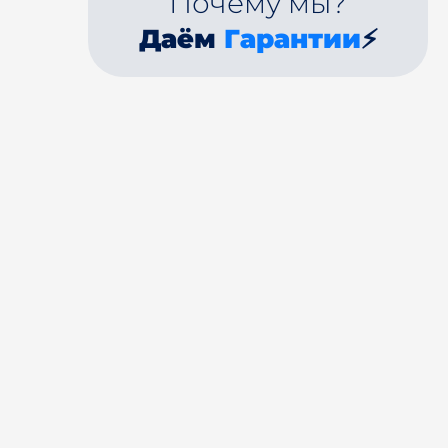
Почему мы?
Даём
Гарантии
⚡