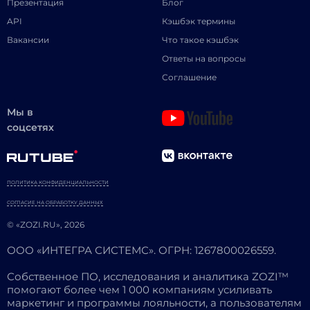
Презентация
Блог
API
Кэшбэк термины
Вакансии
Что такое кэшбэк
Ответы на вопросы
Соглашение
Мы в
соцсетях
ПОЛИТИКА КОНФИДЕНЦИАЛЬНОСТИ
СОГЛАСИЕ НА ОБРАБОТКУ ДАННЫХ
© «ZOZI.RU», 2026
ООО «ИНТЕГРА СИСТЕМС». ОГРН: 1267800026559.
Собственное ПО, исследования и аналитика ZOZI™
помогают более чем 1 000 компаниям усиливать
маркетинг и программы лояльности, а пользователям