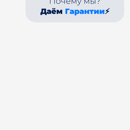
Почему мы?
Даём
Гарантии
⚡