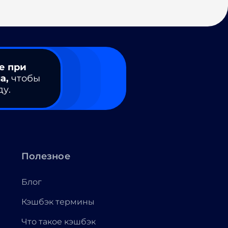
е при
а,
чтобы
ду.
Полезное
Блог
Кэшбэк термины
Что такое кэшбэк