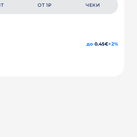
ЙТ
ОТ 1₽
ЧЕКИ
до
0.45€
+2%