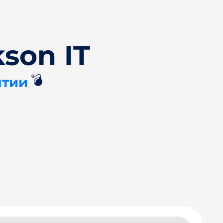
son IT
💣
нтии