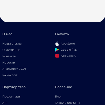
О нас
Скачать
Наши отзывы
App Store
Google Play
О компании
AppGallery
Контакты
Новости
Аналитика ZOZI
Карта ZOZI
Партнёрство
Полезное
Презентация
Блог
API
Кэшбэк термины