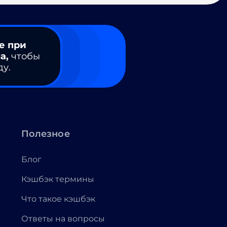
е при
а,
чтобы
ду.
Полезное
Блог
Кэшбэк термины
Что такое кэшбэк
Ответы на вопросы