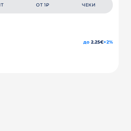
ЙТ
ОТ 1₽
ЧЕКИ
до
2.25€
+2%