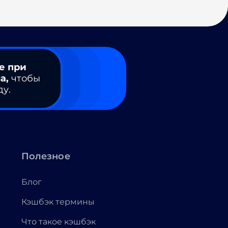
е при
а,
чтобы
ду.
Полезное
Блог
Кэшбэк термины
Что такое кэшбэк