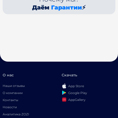
Даём
Гарантии
⚡
О нас
Скачать
Наши отзывы
App Store
Google Play
О компании
AppGallery
Контакты
Новости
Аналитика ZOZI