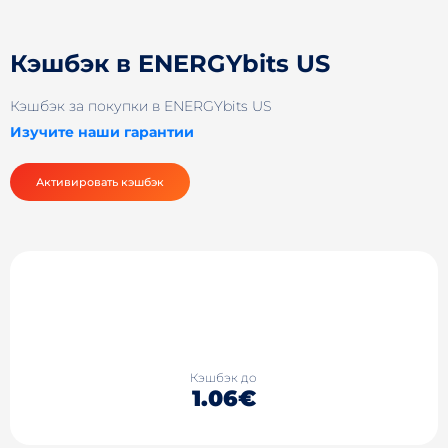
Кэшбэк в ENERGYbits US
Кэшбэк за покупки в ENERGYbits US
Изучите наши гарантии
Активировать кэшбэк
Кэшбэк до
1.06€