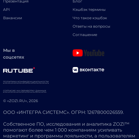
Презентация
Блог
API
Кэшбэк термины
Вакансии
Что такое кэшбэк
Ответы на вопросы
Соглашение
Мы в
соцсетях
ПОЛИТИКА КОНФИДЕНЦИАЛЬНОСТИ
СОГЛАСИЕ НА ОБРАБОТКУ ДАННЫХ
© «ZOZI.RU», 2026
ООО «ИНТЕГРА СИСТЕМС». ОГРН: 1267800026559.
Собственное ПО, исследования и аналитика ZOZI™
помогают более чем 1 000 компаниям усиливать
маркетинг и программы лояльности, а пользователям