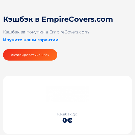
Кэшбэк в EmpireCovers.com
Кэшбэк за покупки в EmpireCovers.com
Изучите наши гарантии
Активировать кэшбэк
Кэшбэк до
0€