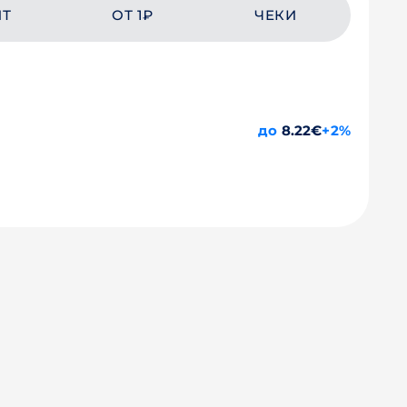
ЙТ
ОТ 1₽
ЧЕКИ
до
8.22€
+2%