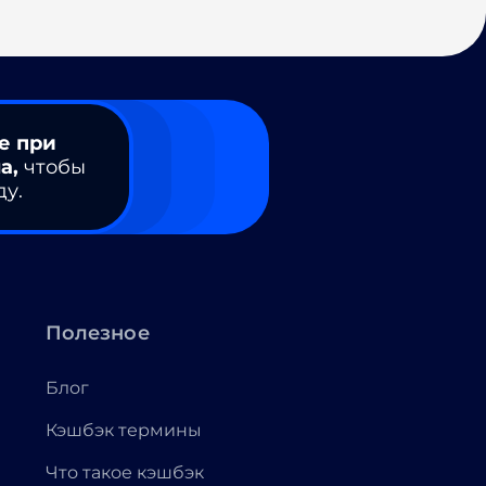
е при
а,
чтобы
ду.
Полезное
Блог
Кэшбэк термины
Что такое кэшбэк