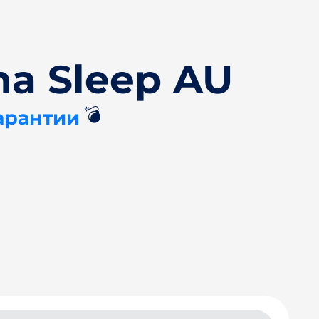
a Sleep AU
💣
арантии