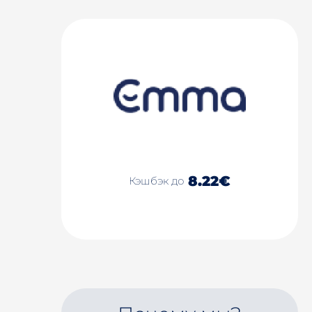
8.22€
Кэшбэк до