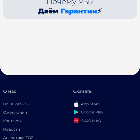
Почему мы?
Даём
Гарантии
⚡
О нас
Скачать
Наши отзывы
App Store
Google Play
О компании
AppGallery
Контакты
Новости
Аналитика ZOZI